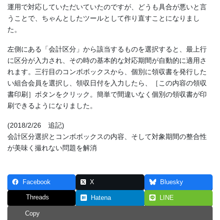
運用で対応していただいていたのですが、どうも具合が悪いと言
うことで、ちゃんとしたツールとして作り直すことになりまし
た。
左側にある「会計区分」から該当するものを選択すると、最上行
に区分が入力され、その時の基本的な対応期間が自動的に適用さ
れます。三行目のコンボボックスから、個別に領収書を発行した
い組合会員を選択し、領収日付を入力したら、［この内容の領収
書印刷］ボタンをクリック。簡単で間違いなく個別の領収書が印
刷できるようになりました。
(2018/2/26 追記)
会計区分選択とコンボボックスの内容、そして対象期間の整合性
が美味く撮れない問題を解消
Facebook
X
Bluesky
Threads
Hatena
LINE
Copy