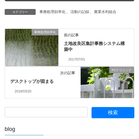
事務処理効率化
、
活動の記録
、
農業水利組合
カテゴリー
事務処理効率化
前の記事
土地改良区集計事務システム構
築中
2017/07/01
PCクリニック
次の記事
デスクトップが固まる
2018/03/20
blog