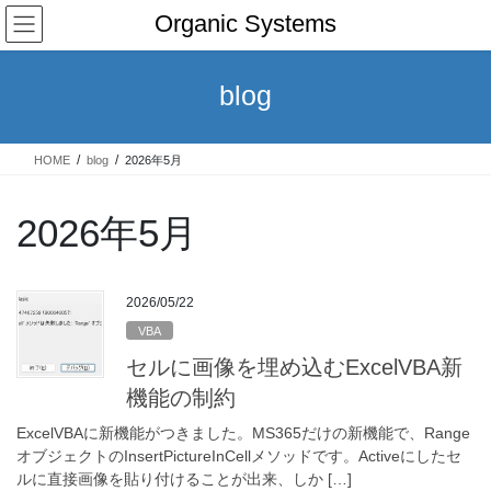
コ
ナ
Organic Systems
ン
ビ
テ
ゲ
ン
ー
blog
ツ
シ
へ
ョ
ス
ン
HOME
blog
2026年5月
キ
に
ッ
移
プ
動
2026年5月
2026/05/22
VBA
セルに画像を埋め込むExcelVBA新
機能の制約
ExcelVBAに新機能がつきました。MS365だけの新機能で、Range
オブジェクトのInsertPictureInCellメソッドです。Activeにしたセ
ルに直接画像を貼り付けることが出来、しか […]