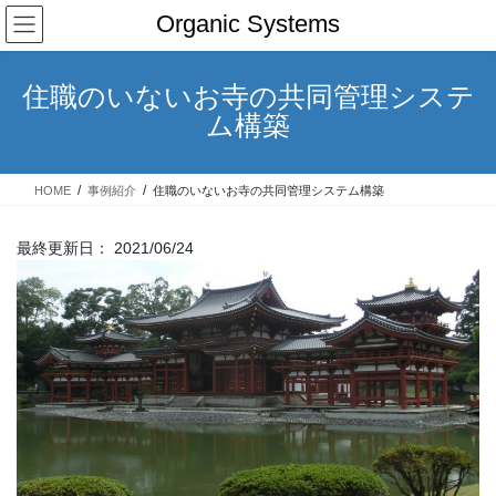
コ
ナ
Organic Systems
ン
ビ
テ
ゲ
ン
ー
住職のいないお寺の共同管理システ
ツ
シ
ム構築
へ
ョ
ス
ン
キ
に
HOME
事例紹介
住職のいないお寺の共同管理システム構築
ッ
移
プ
動
最終更新日：
2021/06/24