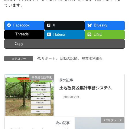
ています。
Facebook
X
Bluesky
Threads
Hatena
LINE
Copy
PCサポート
、
活動の記録
、
農業水利組合
カテゴリー
事務処理効率化
前の記事
土地改良区集計事務システム
2018/03/23
PCリプレース
次の記事