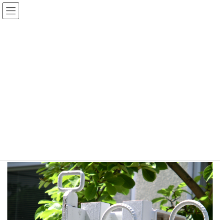
コ
ナ
Organic Systems
ン
ビ
テ
ゲ
ン
ー
blog
ツ
シ
へ
ョ
ス
ン
HOME
blog
PCサポート
PC遠隔操作設定
キ
に
ッ
移
最終更新日：
2020/07/29
プ
動
2018/04/18
/ 最終更新日時 :
2020/07/29
orgasys
PCサポート
PC遠隔操作設定