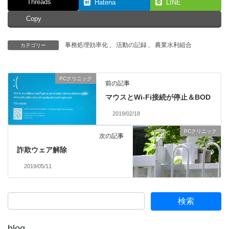
Threads
Hatena
LINE
Copy
事務処理効率化
、
活動の記録
、
農業水利組合
カテゴリー
PCクリニック
前の記事
マウスとWi-Fi接続が停止＆BOD
2019/02/18
PCクリニック
次の記事
詐欺ウェア解除
2019/05/11
blog